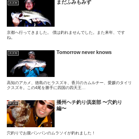
まだふみもみず
スズキ
京都へ行ってきました。 僕は釣れませんでした。また来年、です
ね。
Tomorrow never knows
スズキ
高知のアカメ、徳島のヒラスズキ、香川のカムルチー、愛媛のタイリ
クスズキ。この4尾を勝手に四国の四天王…
播州ヘチ釣り倶楽部 〜穴釣り
スズキ
編〜
穴釣りでお腹パンパンのムラソイが釣れました！