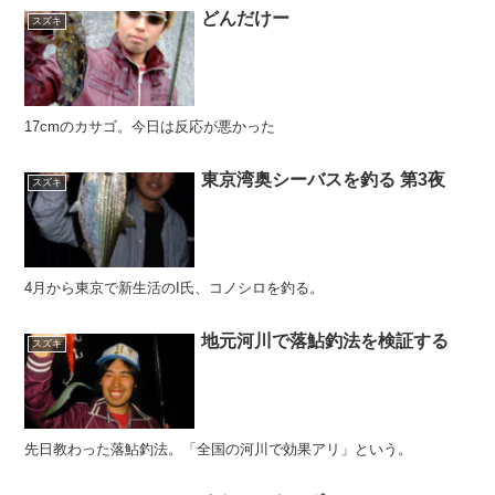
どんだけー
スズキ
17cmのカサゴ。今日は反応が悪かった
東京湾奥シーバスを釣る 第3夜
スズキ
4月から東京で新生活のI氏、コノシロを釣る。
地元河川で落鮎釣法を検証する
スズキ
先日教わった落鮎釣法。「全国の河川で効果アリ」という。