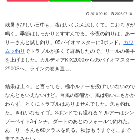
2010.09.10
2023.07.10
残暑きびしい日中も、夜はいくぶん涼しくて。こおろぎが
鳴く。季節はしっかりとすすんでる。今夜の釣りは、あー
りーさんと試し釣り。05バイオマスターに3ポンド。
カワ
ムツ釣り
でトラブルが多くて辟易したので、リールの番手
を上げました。カルディアKIX2000から05バイオマスター
2500Sへ。ラインの巻き直し。
結果は上々。と言っても、極小ルアーを投げていないので
なんともいえないけど。台風の影響か、風は強いにもかか
わらず、とくにトラブルはありませんでした。魚も釣れ
た。きれいなセイゴ。3ポンドでも獲れる？ ルアーはシン
ゾーベイト3インチ。ダートのあとのフォールで釣れた。
あーりーさんも60クラスを釣る。秋はもうすぐそこまで
来てるみたい。