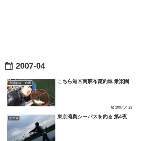
2007-04
こちら港区南麻布箆釣堀 衆楽園
管理釣場・釣堀
2007.04.22
東京湾奥シーバスを釣る 第4夜
スズキ