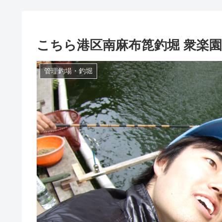
こちら港区南麻布箆釣堀 衆楽園
管理釣場・釣堀