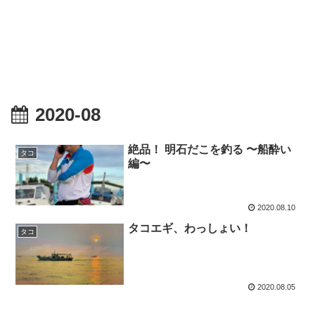
2020-08
絶品！ 明石だこを釣る 〜船酔い
タコ
編〜
2020.08.10
タコエギ、わっしょい！
タコ
2020.08.05