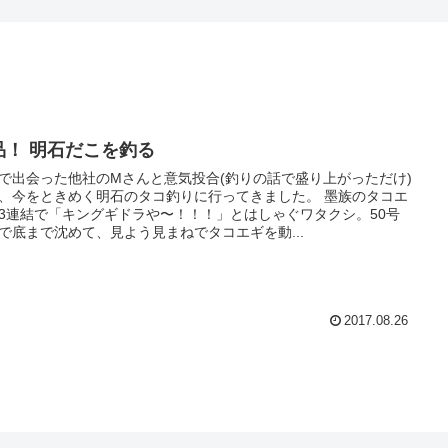
品！ 明石だこを釣る
で出会った他社のMさんと意気投合(釣りの話で盛り上がっただけ)
、今をときめく明石のタコ釣りに行ってきました。 墨族のタコエ
3連結で「キングギドラや〜！！！」とはしゃぐワタクシ。50号
で底まで沈めて、見よう見まねでタコエギを動...
2017.08.26