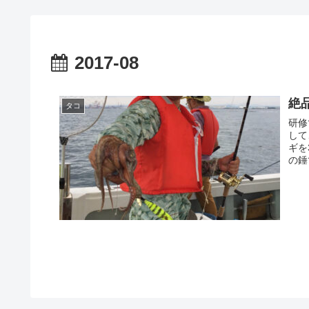
2017-08
絶
タコ
研修
して
ギを
の錘