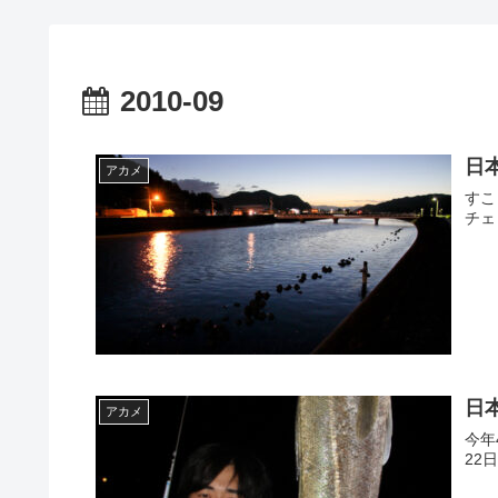
2010-09
日
アカメ
すこ
チェ
日
アカメ
今年
22