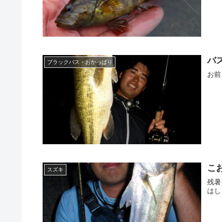
バ
ブラックバス・おかっぱり
お前
こ
スズキ
残暑
はし