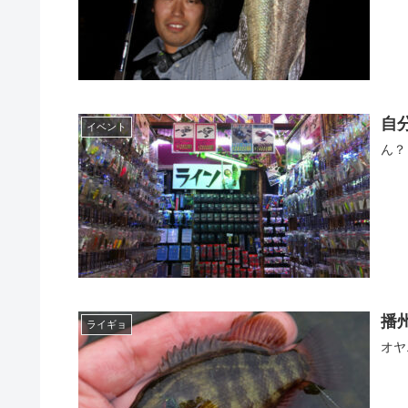
自
イベント
ん？
播
ライギョ
オヤ