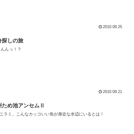
2010.09.25
分探しの旅
 んんっ！？
2010.09.21
州ため池アンセムⅡ
ニラミ。こんなカッコいい魚が身近な水辺にいるとは！