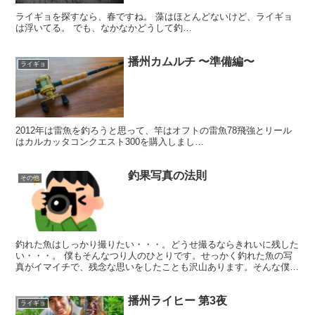
ライギョを探すなら、春ですね。 藻はほとんどないけど、ライギョ
は浮いてる。 でも、なかなかどうして釣…
播州カムルチ 〜準備編〜
ライギョ
2012年は雷魚を釣ろうと思って、竿はオフトの雷魚78飛強とリール
はカルカッタコンクエスト300を購入しまし…
釣果写真の法則
その他
釣れた魚はしっかり撮りたい・・・。どうせ撮るならきれいに残した
い・・・。 僕もそんなつり人のひとりです。せっかく釣れた魚の写
真がイマイチで、残念な思いをしたことも沢山あります。そんな僕の
これまでの経験をもとに、しっかり撮るためのシンプルな法...
播州ライヒー 第3夜
ライギョ