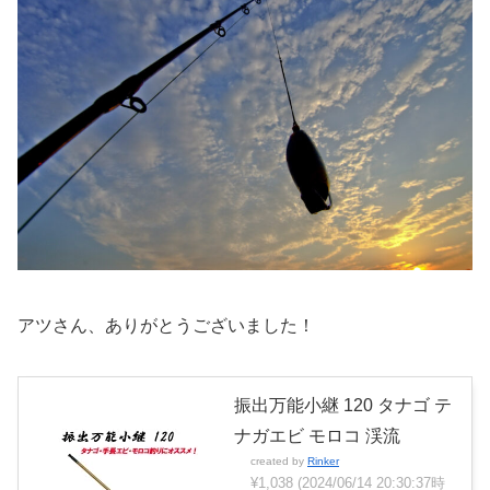
アツさん、ありがとうございました！
振出万能小継 120 タナゴ テ
ナガエビ モロコ 渓流
created by
Rinker
¥1,038
(2024/06/14 20:30:37時