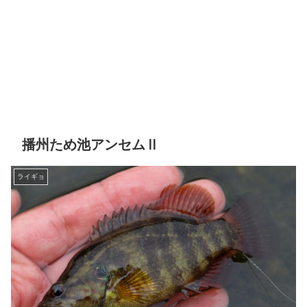
播州ため池アンセムⅡ
ライギョ