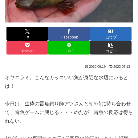
X
Facebook
はてブ
Pocket
LINE
コピー
2010.09.19
2023.06.13
オヤニラミ。こんなカッコいい魚が身近な水辺にいると
は！
今日は、生粋の雷魚釣り師アツさんと朝5時に待ち合わせ
て、雷魚ゲームに興じる・・・のだが、雷魚の反応は得ら
れない。