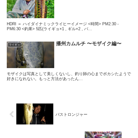
HDRI ＝ ハイダイナミックライヒーイメージ <時間> PM2:30 -
PM6:30 <釣果> 5匹(ライギョ×1 , ギル×2 , バ…
播州カムルチ 〜モザイク編〜
ライギョ
モザイクは写真として美しくないし、釣り師の心までボカシたようで
好きになれない。もっと方法があったん…
バストロンジャー