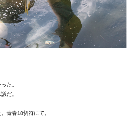
かった。
思議だ。
。青春18切符にて。