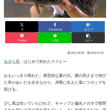
X
Facebook
はてブ
Pocket
LINE
コピー
2011.08.06
2023.07.05
あきら君
、はじめて釣れたライヒー
おもいっきり晴れた、典型的な夏の日。腰の高さまで伸び
た草のあいだを歩きながら、岸際に生えた藻にフロッグを
投げる。
少し風は吹いていたけれど、キャップと偏光メガネで密閉