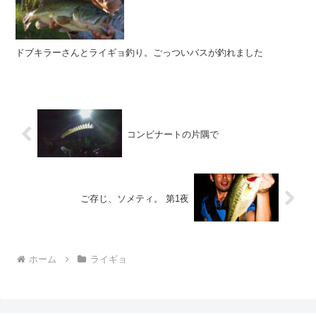
ドブキラーさんとライギョ釣り。ごっついバスが釣れました
コンビナートの片隅で
ご存じ、ソメティ。 第1夜
ホーム
ライギョ