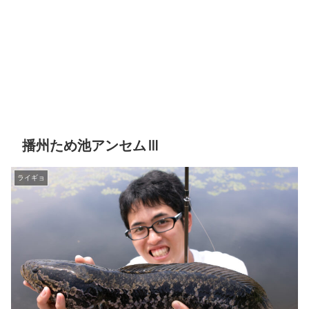
播州ため池アンセムⅢ
ライギョ