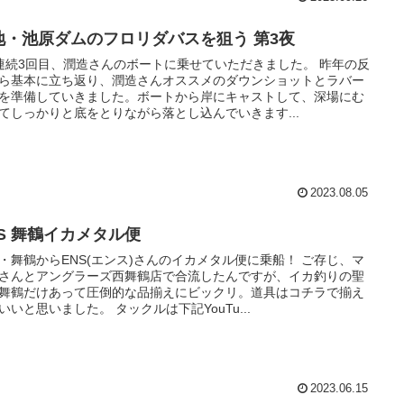
地・池原ダムのフロリダバスを狙う 第3夜
連続3回目、潤造さんのボートに乗せていただきました。 昨年の反
ら基本に立ち返り、潤造さんオススメのダウンショットとラバー
を準備していきました。ボートから岸にキャストして、深場にむ
てしっかりと底をとりながら落とし込んでいきます...
2023.08.05
NS 舞鶴イカメタル便
・舞鶴からENS(エンス)さんのイカメタル便に乗船！ ご存じ、マ
さんとアングラーズ西舞鶴店で合流したんですが、イカ釣りの聖
舞鶴だけあって圧倒的な品揃えにビックリ。道具はコチラで揃え
いいと思いました。 タックルは下記YouTu...
2023.06.15