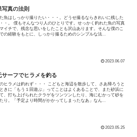
果写真の法則
た魚はしっかり撮りたい・・・。どうせ撮るならきれいに残した
・・。 僕もそんなつり人のひとりです。せっかく釣れた魚の写真
マイチで、残念な思いをしたことも沢山あります。そんな僕のこ
での経験をもとに、しっかり撮るためのシンプルな法...
2023.06.07
元サーフでヒラメを釣る
のヒラメは釣れず・・・ こどもと海辺を散歩して、さあ帰ろうと
ときに「もう１回遊ぶ」ってことはよくあることで、また砂浜に
て、打ち上げられたクラゲをツンツンしたり、海にむかって砂を
たり。「予定より時間がかかってしまったなあ」なん...
2023.05.25