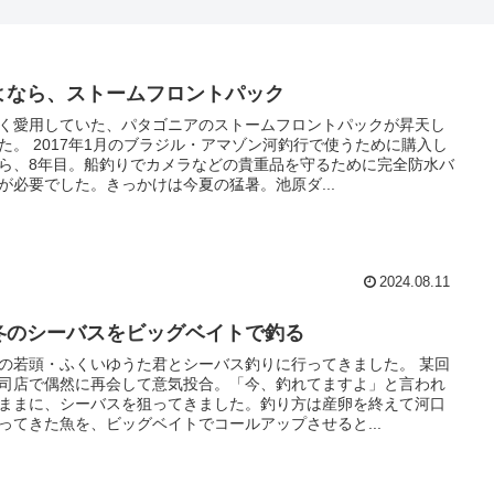
よなら、ストームフロントパック
く愛用していた、パタゴニアのストームフロントパックが昇天し
た。 2017年1月のブラジル・アマゾン河釣行で使うために購入し
ら、8年目。船釣りでカメラなどの貴重品を守るために完全防水バ
が必要でした。きっかけは今夏の猛暑。池原ダ...
2024.08.11
冬のシーバスをビッグベイトで釣る
の若頭・ふくいゆうた君とシーバス釣りに行ってきました。 某回
司店で偶然に再会して意気投合。「今、釣れてますよ」と言われ
ままに、シーバスを狙ってきました。釣り方は産卵を終えて河口
ってきた魚を、ビッグベイトでコールアップさせると...