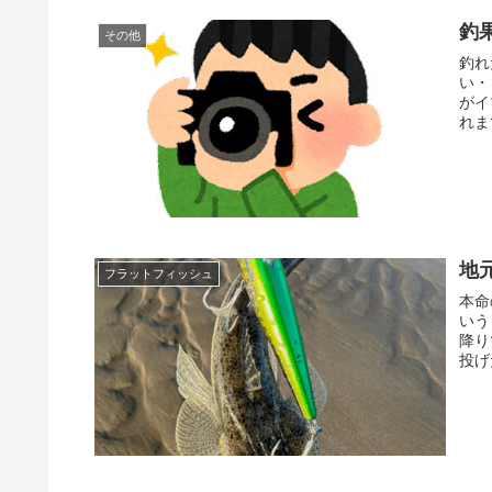
釣
その他
釣れ
い・
がイ
れま
地
フラットフィッシュ
本命
いう
降り
投げ