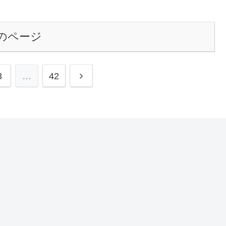
のページ
次
3
…
42
へ