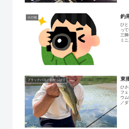
釣
その他
ひと
って
三脚
ミニ
東
ブラックバス・おかっぱり
ひさ
フェ
ウム
／ダ