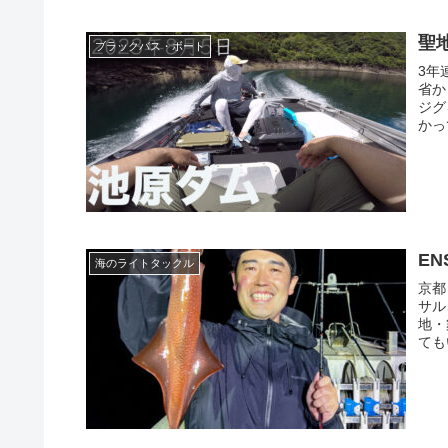
聖
ブラックバス・ボート
3年
省か
ジグ
かっ
E
海のライトタックル
京都
サル
地・
ても