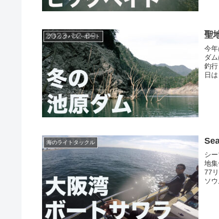
聖
ブラックバス・ボート
今年
ダム
釣行
日は
Se
海のライトタックル
シー
地集
77
ソウ