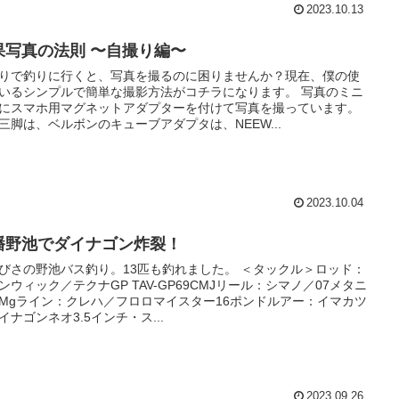
2023.10.13
果写真の法則 〜自撮り編〜
りで釣りに行くと、写真を撮るのに困りませんか？現在、僕の使
いるシンプルで簡単な撮影方法がコチラになります。 写真のミニ
にスマホ用マグネットアダプターを付けて写真を撮っています。
三脚は、ベルボンのキューブアダプタは、NEEW...
2023.10.04
播野池でダイナゴン炸裂！
びさの野池バス釣り。13匹も釣れました。 ＜タックル＞ロッド：
ンウィック／テクナGP TAV-GP69CMJリール：シマノ／07メタニ
Mgライン：クレハ／フロロマイスター16ポンドルアー：イマカツ
イナゴンネオ3.5インチ・ス...
2023.09.26