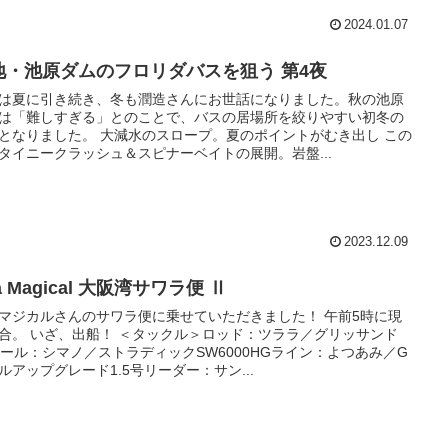
2024.01.07
地・池原ダムのフロリダバスを狙う 第4夜
は夏に引き続き、冬も潤造さんにお世話になりました。秋の池原
は「難しすぎる」とのことで、バスの居場所を絞りやすい初冬の
となりました。 大減水のスロープ。夏のポイントがむき出し この
タイニークラッシュ＆スピナーベイトの展開。岩盤...
2023.12.09
a Magical 大阪湾サワラ便 Ⅱ
マジカルさんのサワラ便に乗せていただきました！ 午前5時に現
合。 いざ、出船！ ＜タックル＞ロッド：ツララ／グリッサンド
リール：シマノ／ストラディックSW6000HGライン：よつあみ／G
ルアップグレード1.5号リーダー：サン...