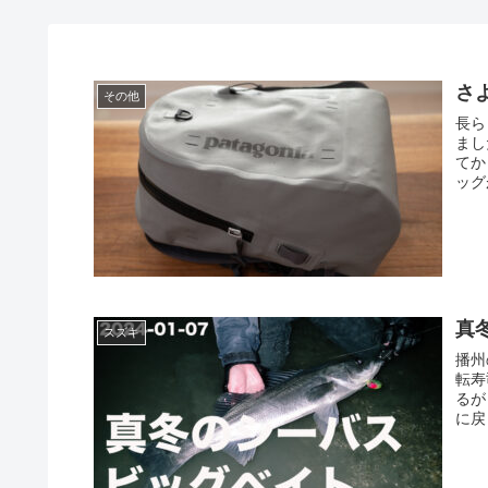
さ
その他
長ら
まし
てか
ッグ
真
スズキ
播州
転寿
るが
に戻