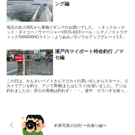
ング編
地元の友人M氏から青物ジギングのお誘いでした。 ＜タックル＞ロ
ッド：ダイコー／ヴァージャーVRJS-63/3リール：シマノ／ストラデ
ィックSW6000HGライン：よつあみ／Gソウルアップグレード1.5号
ルアー：メジャークラフト／ファーストジ...
瀬戸内マイボート特命釣行 ノマ
海のライトタックル
セ編
この日は、かんさいベイトさんでゴカイの買い出しからスタート。ゴ
カイでアジを釣り、アジで青物(またはヒラメ)を狙いました。アジは
釣れましたが、肝心の青物は釣れず・・・。途中、カワハギも狙って
みたりしましたが、アタリはあるものの針掛かりしません...
釣果写真の法則 〜自撮り編〜