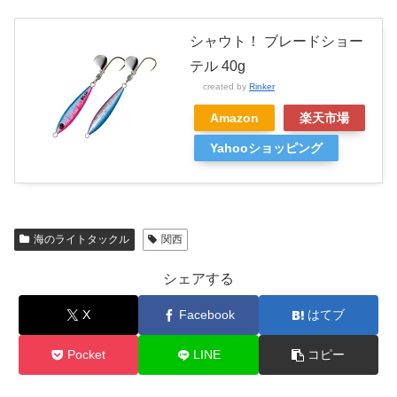
シャウト！ ブレードショー
テル 40g
created by
Rinker
Amazon
楽天市場
Yahooショッピング
海のライトタックル
関西
シェアする
X
Facebook
はてブ
Pocket
LINE
コピー