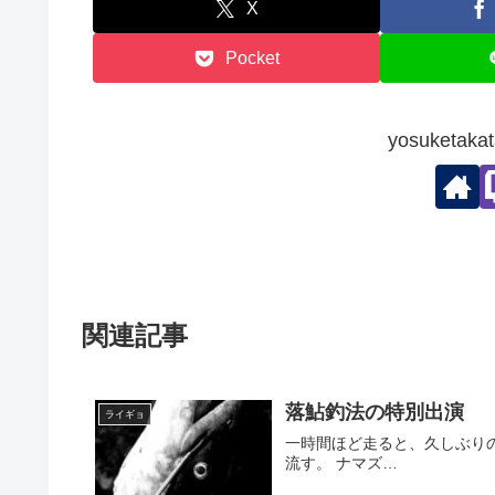
X
Pocket
yosuketa
関連記事
落鮎釣法の特別出演
ライギョ
一時間ほど走ると、久しぶり
流す。 ナマズ…