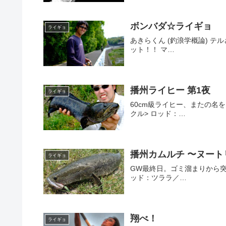
ボンバダ☆ライギョ
ライギョ
あきらくん (釣浪学概論) テル
ット！！ マ…
播州ライヒー 第1夜
ライギョ
60cm級ライヒー、またの名をタイワ
クル> ロッド：…
播州カムルチ 〜ヌート
ライギョ
GW最終日。ゴミ溜まりから突
ッド：ツララ／…
翔べ！
ライギョ