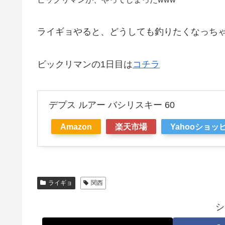
ライギョやると、どうしても釣りたくなっち
ビックリマンの1日目は
コチラ
デプス ルアー バシリスキー 60
Amazon
楽天市場
Yahooショッ
ライギョ
関西
シ