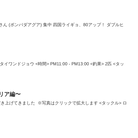
さん (ボンバダアグア) 集中 四国ライギョ、80アップ！ ダブルヒ
ンドジョウ <時間> PM11:00 - PM13:00 <釣果> 2匹 <タッ
リア編〜
き上げてきました ※写真はクリックで拡大します <タックル> ロ