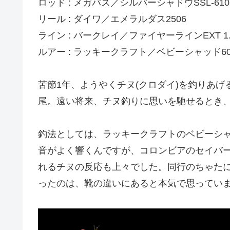
ロッド : メガバス／シルバーシャドウSSL-610
リール : ダイワ／エメラルダス2506
ライン : バークレイ／ファイヤーラインEXT 1
ルアー : ラッキークラフト／ベビーシャッド60
苦節1年、ようやくチヌ(クロダイ)を釣りあ
尾。遠い将来、チヌ釣りに思いを馳せるとき
釣法としては、ラッキークラフトのベビーシ
音がよく響くんですが、コロンビアのセイバー
れるチヌの反応も上々でした。同行のちゃた
ったのは、靴の違いにあると本気で思っていま