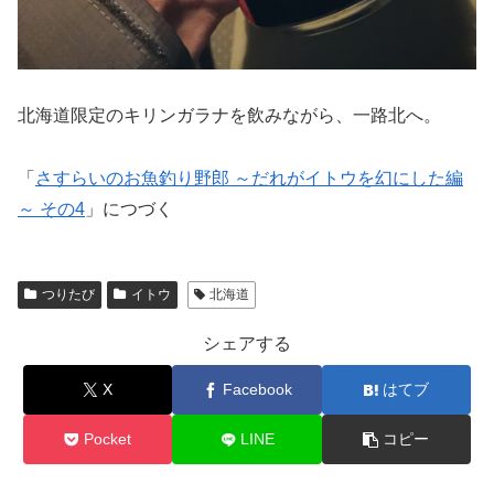
北海道限定のキリンガラナを飲みながら、一路北へ。
「
さすらいのお魚釣り野郎 ～だれがイトウを幻にした編
～ その4
」につづく
つりたび
イトウ
北海道
シェアする
X
Facebook
はてブ
Pocket
LINE
コピー