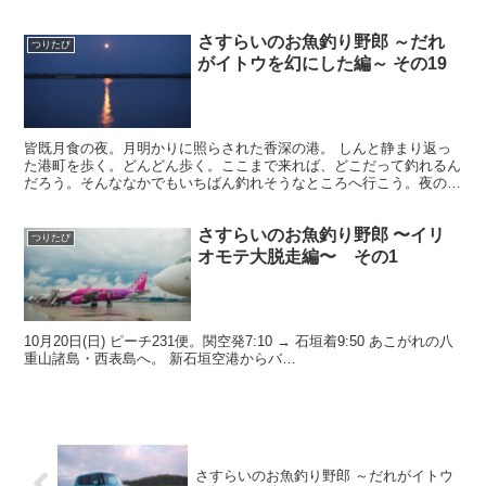
さすらいのお魚釣り野郎 ～だれ
つりたび
がイトウを幻にした編～ その19
皆既月食の夜。月明かりに照らされた香深の港。 しんと静まり返っ
た港町を歩く。どんどん歩く。ここまで来れば、どこだって釣れるん
だろう。そんななかでもいちばん釣れそうなところへ行こう。夜の礼
文をどんどん歩く。ここなら熊もいない。 海をながめなが...
さすらいのお魚釣り野郎 〜イリ
つりたび
オモテ大脱走編〜 その1
10月20日(日) ピーチ231便。関空発7:10 → 石垣着9:50 あこがれの八
重山諸島・西表島へ。 新石垣空港からバ…
さすらいのお魚釣り野郎 ～だれがイトウ