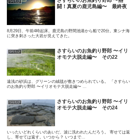
さすらいのお魚釣り野郎 〜熱
つりたび
闘！真夏の鹿児島編〜 最終夜
8月29日、午前4時起床。鹿児島の野間池港から船で20分。東シナ海
に突き刺さった大岩が見えてきた。
さすらいのお魚釣り野郎 〜イリ
つりたび
オモテ大脱走編〜 その22
遠浅の砂浜は、グリーンの絨毯が敷きつめられている。 「さすらい
のお魚釣り野郎 〜イリオモテ大脱走編〜 …
さすらいのお魚釣り野郎 〜イリ
つりたび
オモテ大脱走編〜 その24
いったいどれくらいのあいだ、波に洗われたんだろう。 寄せては返
し、寄せては返す。いつから？ いつまで…