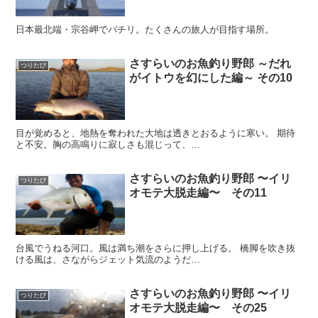
日本最北端・宗谷岬でパチリ。たくさんの旅人が目指す場所。
さすらいのお魚釣り野郎 ～だれ
つりたび
がイトウを幻にした編～ その10
目が覚めると、地熱を奪われた大地は透きとおるように寒い。 期待
と不安。胸の高鳴りに寂しさも混じって、…
さすらいのお魚釣り野郎 〜イリ
つりたび
オモテ大脱走編〜 その11
台風でうねる河口。風は満ち潮をさらに押し上げる。 橋脚を吹き抜
ける風は、さながらジェット気流のようだ…
さすらいのお魚釣り野郎 〜イリ
つりたび
オモテ大脱走編〜 その25