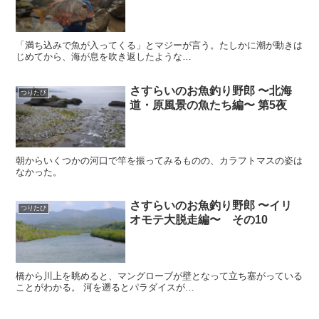
「満ち込みで魚が入ってくる」とマジーが言う。たしかに潮が動きは
じめてから、海が息を吹き返したような…
さすらいのお魚釣り野郎 〜北海
つりたび
道・原風景の魚たち編〜 第5夜
朝からいくつかの河口で竿を振ってみるものの、カラフトマスの姿は
なかった。
さすらいのお魚釣り野郎 〜イリ
つりたび
オモテ大脱走編〜 その10
橋から川上を眺めると、マングローブが壁となって立ち塞がっている
ことがわかる。 河を遡るとパラダイスが…