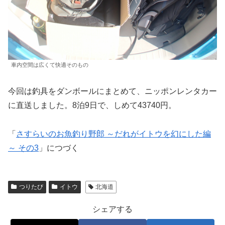
車内空間は広くて快適そのもの
今回は釣具をダンボールにまとめて、ニッポンレンタカー
に直送しました。8泊9日で、しめて43740円。
「
さすらいのお魚釣り野郎 ～だれがイトウを幻にした編
～ その3
」につづく
つりたび
イトウ
北海道
シェアする