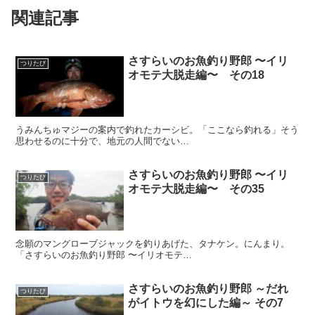
関連記事
さすらいのお魚釣り野郎 〜イリ
つりたび
オモテ大脱走編〜 その18
うみんちゅマジーの案内で釣れたカーシビ。「ここなら釣れる」そう
思わせるのに十分で、地元の人間でない…
さすらいのお魚釣り野郎 〜イリ
つりたび
オモテ大脱走編〜 その35
念願のマングローブジャックを釣りあげた、タナケン。にんまり。
「さすらいのお魚釣り野郎 〜イリオモテ…
さすらいのお魚釣り野郎 ～だれ
つりたび
がイトウを幻にした編～ その7