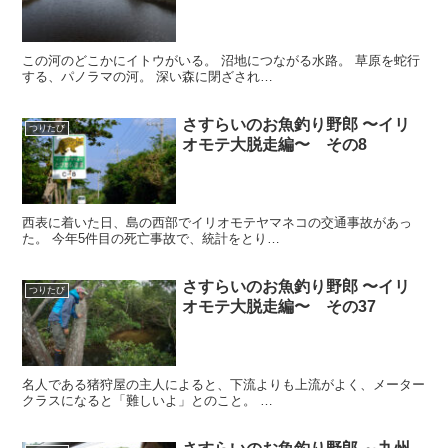
この河のどこかにイトウがいる。 沼地につながる水路。 草原を蛇行
する、パノラマの河。 深い森に閉ざされ…
さすらいのお魚釣り野郎 〜イリ
つりたび
オモテ大脱走編〜 その8
西表に着いた日、島の西部でイリオモテヤマネコの交通事故があっ
た。 今年5件目の死亡事故で、統計をとり…
さすらいのお魚釣り野郎 〜イリ
つりたび
オモテ大脱走編〜 その37
名人である猪狩屋の主人によると、下流よりも上流がよく、メーター
クラスになると「難しいよ」とのこと。 …