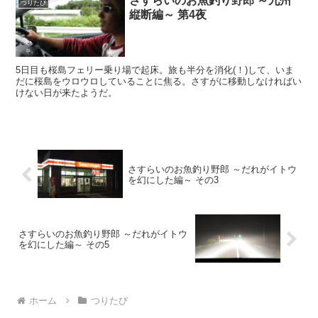
さすらいのお魚釣り野郎 ～九州
つりたび
縦断編～ 第4夜
5日目も桜島フェリー乗り場で起床。旅も半分を消化(！)して、いま
だに桜島をウロウロしていることに焦る。さすがに移動しなければい
けない日が来たようだ。
さすらいのお魚釣り野郎 ～だれがイトウ
を幻にした編～ その3
さすらいのお魚釣り野郎 ～だれがイトウ
を幻にした編～ その5
ホーム
つりたび