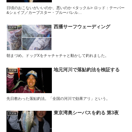
日頃のおこないがいいのか、悪いのか <タックル> ロッド：テーパー
&シェイプ／カーブスター・ブルーバレル…
西播サーフウェーディング
スズキ
朝まづめ。ドッグXをチャチャチャと動かして釣れました。
地元河川で落鮎釣法を検証する
スズキ
先日教わった落鮎釣法。「全国の河川で効果アリ」という。
東京湾奥シーバスを釣る 第3夜
スズキ