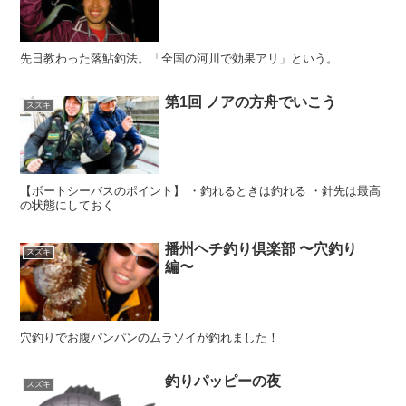
先日教わった落鮎釣法。「全国の河川で効果アリ」という。
第1回 ノアの方舟でいこう
スズキ
【ボートシーバスのポイント】 ・釣れるときは釣れる ・針先は最高
の状態にしておく
播州ヘチ釣り倶楽部 〜穴釣り
スズキ
編〜
穴釣りでお腹パンパンのムラソイが釣れました！
釣りパッピーの夜
スズキ