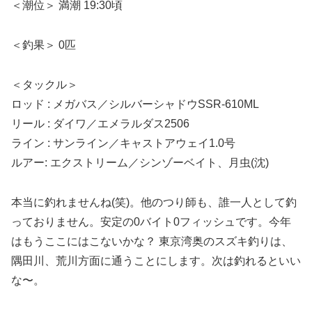
＜潮位＞ 満潮 19:30頃
＜釣果＞ 0匹
＜タックル＞
ロッド : メガバス／シルバーシャドウSSR-610ML
リール : ダイワ／エメラルダス2506
ライン : サンライン／キャストアウェイ1.0号
ルアー: エクストリーム／シンゾーベイト、月虫(沈)
本当に釣れませんね(笑)。他のつり師も、誰一人として釣
っておりません。安定の0バイト0フィッシュです。今年
はもうここにはこないかな？ 東京湾奥のスズキ釣りは、
隅田川、荒川方面に通うことにします。次は釣れるといい
な〜。