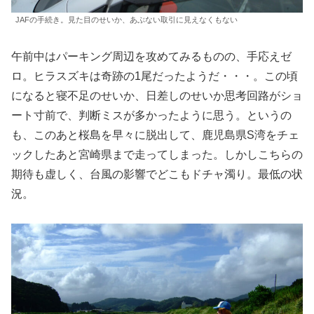
JAFの手続き。見た目のせいか、あぶない取引に見えなくもない
午前中はパーキング周辺を攻めてみるものの、手応えゼ
ロ。ヒラスズキは奇跡の1尾だったようだ・・・。この頃
になると寝不足のせいか、日差しのせいか思考回路がショ
ート寸前で、判断ミスが多かったように思う。というの
も、このあと桜島を早々に脱出して、鹿児島県S湾をチェ
ックしたあと宮崎県まで走ってしまった。しかしこちらの
期待も虚しく、台風の影響でどこもドチャ濁り。最低の状
況。