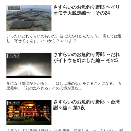
さすらいのお魚釣り野郎 〜イリ
つりたび
オモテ大脱走編〜 その24
いったいどれくらいのあいだ、波に洗われたんだろう。 寄せては返
し、寄せては返す。いつから？ いつまで…
さすらいのお魚釣り野郎 ～だれ
つりたび
がイトウを幻にした編～ その5
夜になり気温が下がると、しばしば霧のなかを走ることになる。 五
里霧中。「幻の魚を釣る」その心境が重な…
さすらいのお魚釣り野郎 ～台湾
つりたび
謝々編～ 第1夜
さすらいのお魚釣り野郎 in 台湾 無事、帰国しました。というか、安