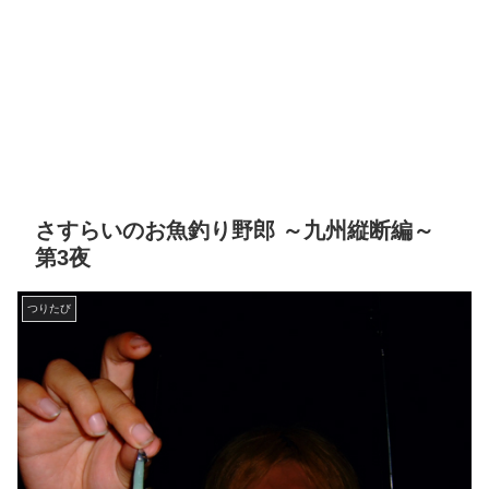
さすらいのお魚釣り野郎 ～九州縦断編～
第3夜
つりたび