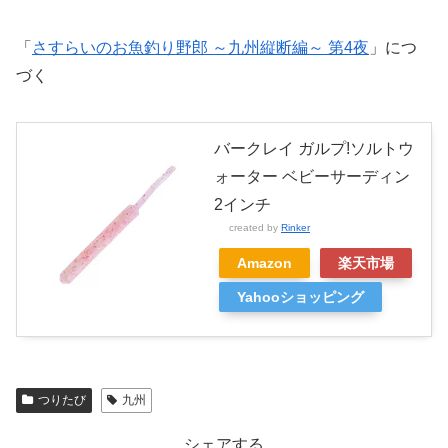
「
さすらいのお魚釣り野郎 ～九州縦断編～ 第4夜
」につ
づく
バークレイ ガルプ!ソルトウ
ォーター ベビーサーディン
2インチ
created by
Rinker
Amazon
楽天市場
Yahooショッピング
つりたび
九州
シェアする