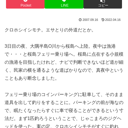
Pocket
LINE
コピー
2007.09.16
2022.04.16
クロホシイシモチ。エサとりの外道だとか。
3日目の夜、大隅半島O川から桜島へ上陸。夜中は漁港
で・・・と桜島フェリー乗り場へ。桜島に点在する小規模
の漁港を目指したけれど、ナビで判断できないほど道が細
く、民家の横を通るような道ばかりなので、真夜中という
こともあり断念しました。
フェリー乗り場のコインパーキングに駐車して、そのまま
道具を出して釣りをすることに。パーキングの前が海なの
で、眠たくなったらすぐに車で寝ることができるという寸
法だ。まず1匹釣ろうということで、じゃこまろのジグヘ
ッドを使った。案の定、クロホシイシモチがすぐに釣れ