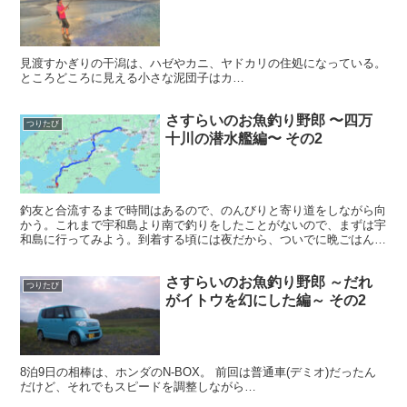
見渡すかぎりの干潟は、ハゼやカニ、ヤドカリの住処になっている。
ところどころに見える小さな泥団子はカ…
さすらいのお魚釣り野郎 〜四万
つりたび
十川の潜水艦編〜 その2
釣友と合流するまで時間はあるので、のんびりと寄り道をしながら向
かう。これまで宇和島より南で釣りをしたことがないので、まずは宇
和島に行ってみよう。到着する頃には夜だから、ついでに晩ごはんだ
な。 目的地までの長い時間もあれやこれやと思いを馳せる...
さすらいのお魚釣り野郎 ～だれ
つりたび
がイトウを幻にした編～ その2
8泊9日の相棒は、ホンダのN-BOX。 前回は普通車(デミオ)だったん
だけど、それでもスピードを調整しながら…