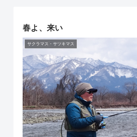
春よ、来い
サクラマス・サツキマス