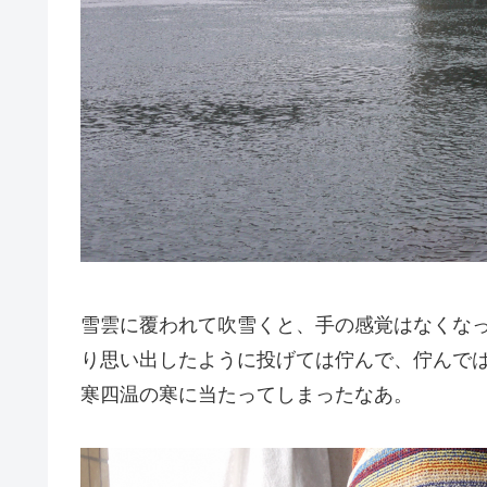
雪雲に覆われて吹雪くと、手の感覚はなくな
り思い出したように投げては佇んで、佇んで
寒四温の寒に当たってしまったなあ。