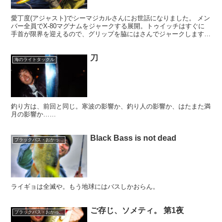
愛丁度(アジャスト)でシーマジカルさんにお世話になりました。 メン
バー全員でX-80マグナムをジャークする展開。トゥイッチはすぐに
手首が限界を迎えるので、グリップを脇にはさんでジャークします。
慣れるまでに時間がかかりました。 ＜タックル＞ロ...
刀
海のライトタックル
釣り方は、前回と同じ。寒波の影響か、釣り人の影響か、はたまた満
月の影響か……
Black Bass is not dead
ブラックバス・おかっぱり
ライギョは全滅や。もう地球にはバスしかおらん。
ご存じ、ソメティ。 第1夜
ブラックバス・おかっぱり