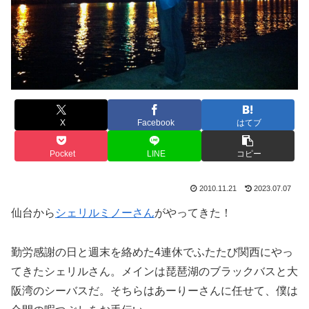
X
Facebook
はてブ
Pocket
LINE
コピー
2010.11.21
2023.07.07
仙台から
シェリルミノーさん
がやってきた！
勤労感謝の日と週末を絡めた4連休でふたたび関西にやっ
てきたシェリルさん。メインは琵琶湖のブラックバスと大
阪湾のシーバスだ。そちらはあーりーさんに任せて、僕は