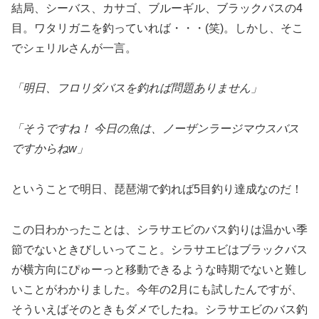
結局、シーバス、カサゴ、ブルーギル、ブラックバスの4
目。ワタリガニを釣っていれば・・・(笑)。しかし、そこ
でシェリルさんが一言。
「明日、フロリダバスを釣れば問題ありません」
「そうですね！ 今日の魚は、ノーザンラージマウスバス
ですからねw」
ということで明日、琵琶湖で釣れば5目釣り達成なのだ！
この日わかったことは、シラサエビのバス釣りは温かい季
節でないときびしいってこと。シラサエビはブラックバス
が横方向にぴゅーっと移動できるような時期でないと難し
いことがわかりました。今年の2月にも試したんですが、
そういえばそのときもダメでしたね。シラサエビのバス釣