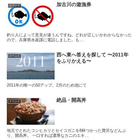
加古川の遊漁券
イベント
釣り人によって意見が違うんですね。どれが正しいかわからなかった
ので、兵庫県水産課に電話しました。も…
西へ東へ答えを探して 〜2011年
イベント
をふりかえる〜
2011年の唯一の50アップ。2月のため池にて
絶品・開高丼
イベント
地元でとれたコシヒカリとセイコガニを8杯つかった贅沢などんぶ
り、開高丼。 一口すれば濃厚なカニのエキ…