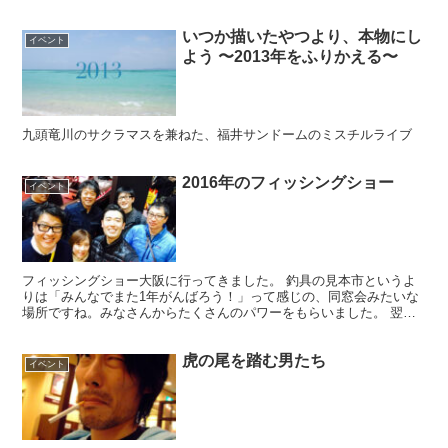
いつか描いたやつより、本物にし
イベント
よう 〜2013年をふりかえる〜
九頭竜川のサクラマスを兼ねた、福井サンドームのミスチルライブ
2016年のフィッシングショー
イベント
フィッシングショー大阪に行ってきました。 釣具の見本市というよ
りは「みんなでまた1年がんばろう！」って感じの、同窓会みたいな
場所ですね。みなさんからたくさんのパワーをもらいました。 翌日
は DEEP OSAKA 鶴橋を堪能 迷路のような路地...
虎の尾を踏む男たち
イベント