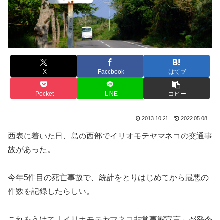
X
Facebook
はてブ
Pocket
LINE
コピー
2013.10.21
2022.05.08
西表に着いた日、島の西部でイリオモテヤマネコの交通事
故があった。
今年5件目の死亡事故で、統計をとりはじめてから最悪の
件数を記録したらしい。
これをうけて「イリオモテヤマネコ非常事態宣言」が発令