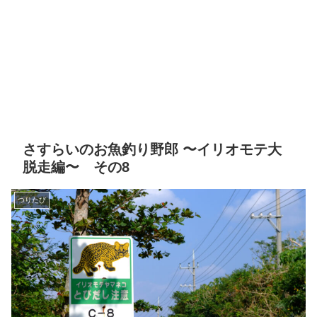
さすらいのお魚釣り野郎 〜イリオモテ大
脱走編〜 その8
つりたび