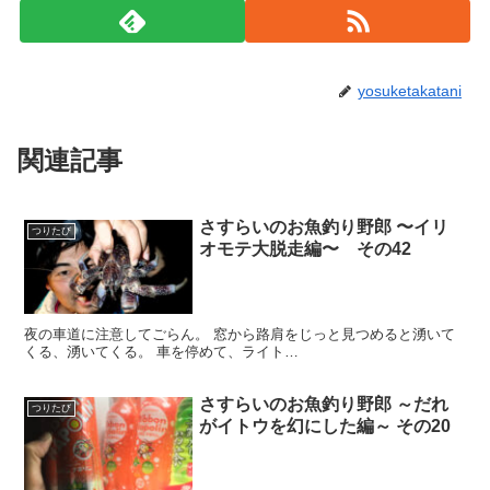
yosuketakatani
関連記事
さすらいのお魚釣り野郎 〜イリ
つりたび
オモテ大脱走編〜 その42
夜の車道に注意してごらん。 窓から路肩をじっと見つめると湧いて
くる、湧いてくる。 車を停めて、ライト…
さすらいのお魚釣り野郎 ～だれ
つりたび
がイトウを幻にした編～ その20