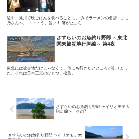
途中、旭川で晩ごはんを食べることに。 みそラーメンの名店・よし
乃さんへ。 ・・・う、旨い！ 箸が止まら…
さすらいのお魚釣り野郎 ～東北
つりたび
関東被災地行脚編～ 第4夜
東北には被災地だけじゃなくて、他にも行きたいところがありまし
た。それは日本三景のひとつ、松島。
さすらいのお魚釣り野郎 〜イリオモテ大
脱走編〜 その7
さすらいのお魚釣り野郎 〜イリオモテ大