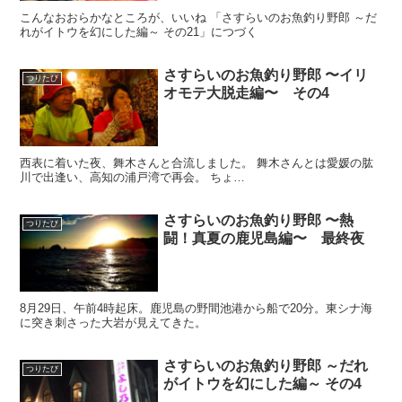
こんなおおらかなところが、いいね 「さすらいのお魚釣り野郎 ～だ
れがイトウを幻にした編～ その21」につづく
さすらいのお魚釣り野郎 〜イリ
つりたび
オモテ大脱走編〜 その4
西表に着いた夜、舞木さんと合流しました。 舞木さんとは愛媛の肱
川で出逢い、高知の浦戸湾で再会。 ちょ…
さすらいのお魚釣り野郎 〜熱
つりたび
闘！真夏の鹿児島編〜 最終夜
8月29日、午前4時起床。鹿児島の野間池港から船で20分。東シナ海
に突き刺さった大岩が見えてきた。
さすらいのお魚釣り野郎 ～だれ
つりたび
がイトウを幻にした編～ その4