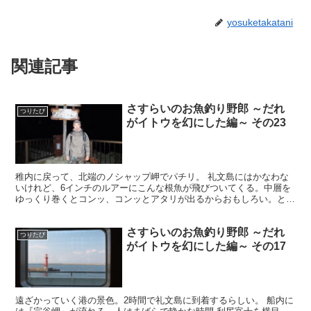
yosuketakatani
関連記事
さすらいのお魚釣り野郎 ～だれ
つりたび
がイトウを幻にした編～ その23
稚内に戻って、北端のノシャップ岬でパチリ。 礼文島にはかなわな
いけれど、6インチのルアーにこんな根魚が飛びついてくる。中層を
ゆっくり巻くとコンッ、コンッとアタリが出るからおもしろい。とこ
ろが次第に風が強くなり、ツ抜けした頃にはポツポツと雨も...
さすらいのお魚釣り野郎 ～だれ
つりたび
がイトウを幻にした編～ その17
遠ざかっていく港の景色。2時間で礼文島に到着するらしい。 船内に