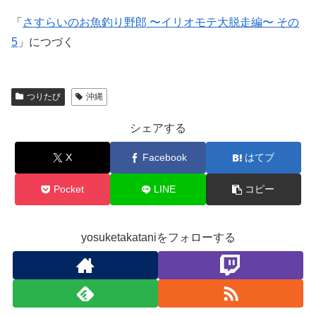
「
さすらいのお魚釣り野郎 〜イリオモテ大脱走編〜 その
5
」につづく
つりたび
沖縄
シェアする
X
Facebook
はてブ
Pocket
LINE
コピー
yosuketakataniをフォローする