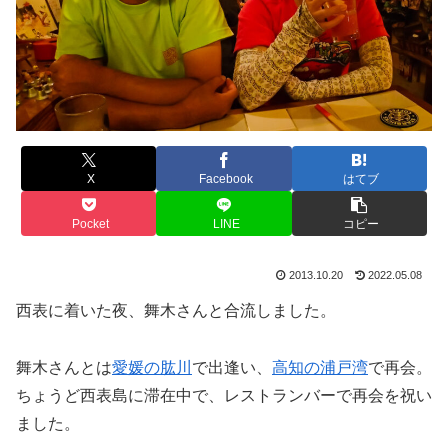
X
Facebook
はてブ
Pocket
LINE
コピー
2013.10.20
2022.05.08
西表に着いた夜、舞木さんと合流しました。
舞木さんとは
愛媛の肱川
で出逢い、
高知の浦戸湾
で再会。
ちょうど西表島に滞在中で、レストランバーで再会を祝い
ました。