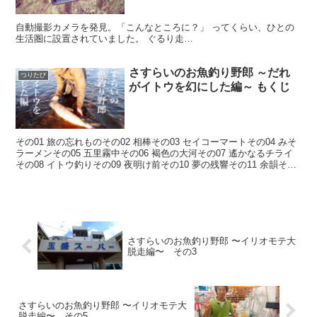
自動撮影カメラを発見。「こんなところに？」 ってくらい、ひとの
生活圏に設置されていました。 ぐるり走…
さすらいのお魚釣り野郎 ～だれ
つりたび
がイトウを幻にした編～ もくじ
その01 旅の忘れものその02 相棒その03 セイコーマートその04 みそ
ラーメンその05 五里霧中その06 褐色の大河その07 遙かなるチライ
その08 イトウ釣りその09 夜明け前その10 夢の残響その11 余韻その
12 秋の風物詩その1...
さすらいのお魚釣り野郎 〜イリオモテ大
脱走編〜 その3
さすらいのお魚釣り野郎 〜イリオモテ大
脱走編〜 その5