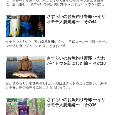
は『宗谷岬』が流れる。人はまばらで静かな時間 利尻富士を横目
に、船は進む 「さすらいのお魚釣り野郎 ～だれがイトウを幻にした
編～ その18」につづく
さすらいのお魚釣り野郎 〜イリ
つりたび
オモテ大脱走編〜 その44
タナケンと2人で、夜の南風見田の浜へ。 玉盛スーパーで買ったサン
マの切り身でブッコミ釣り。ときおり竿…
さすらいのお魚釣り野郎 ～だれ
つりたび
がイトウを幻にした編～ その10
目が覚めると、地熱を奪われた大地は透きとおるように寒い。 期待
と不安。胸の高鳴りに寂しさも混じって、…
さすらいのお魚釣り野郎 〜イリ
つりたび
オモテ大脱走編〜 その36