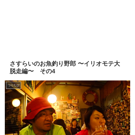
さすらいのお魚釣り野郎 〜イリオモテ大
脱走編〜 その4
つりたび