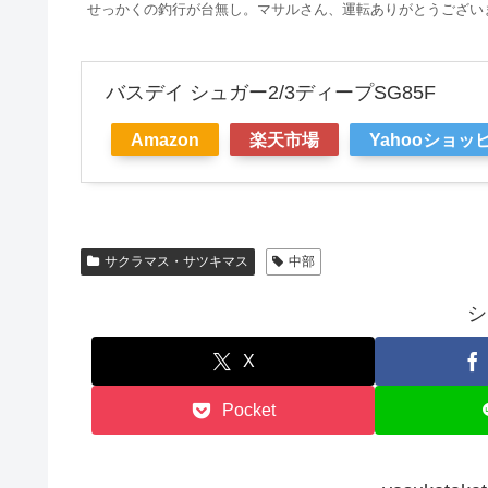
せっかくの釣行が台無し。マサルさん、運転ありがとうござい
バスデイ シュガー2/3ディープSG85F
Amazon
楽天市場
Yahooショッ
サクラマス・サツキマス
中部
シ
X
Pocket