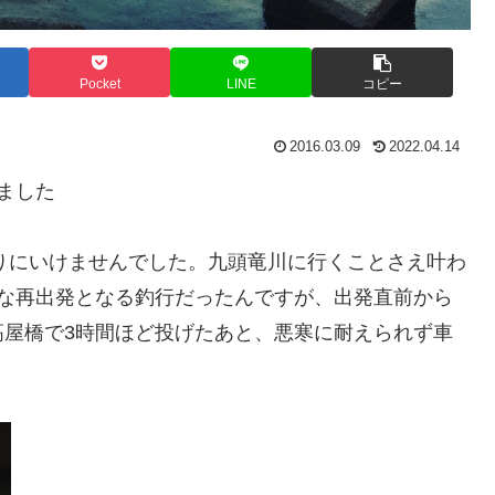
Pocket
LINE
コピー
2016.03.09
2022.04.14
ました
釣りにいけませんでした。九頭竜川に行くことさえ叶わ
んな再出発となる釣行だったんですが、出発直前から
高屋橋で3時間ほど投げたあと、悪寒に耐えられず車