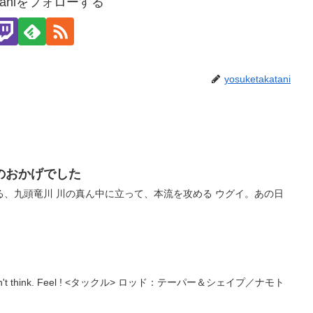
kataniをフォローする
yosuketakatani
のおかげでした
る、九頭竜川 川の真ん中に立って、本流を攻める ウグイ。あの日
! Don't think. Feel ! <タックル> ロッド：テーパー＆シェイプ／ナモト