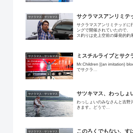
サクラマスアンリミテッ
サクラマス・サツキマス
サクラマスアンリミテッドに
ングで開催されていたので、「
ス釣りは史上空前の爆発的釣果
ミスチルライブとサク
サクラマス・サツキマス
Mr.Children [(an imita
でサクラ…
サツキマス、わっしょ
サクラマス・サツキマス
わっしょいのみなさんと吉野
きます。どうで…
このろくでもない、す
サクラマス・サツキマス