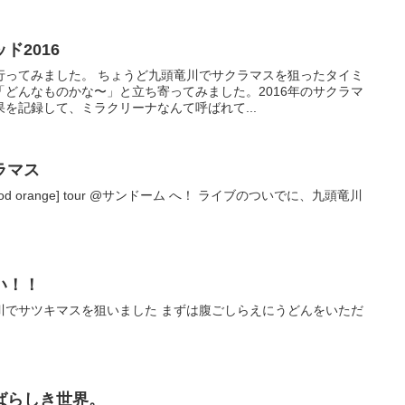
ド2016
行ってみました。 ちょうど九頭竜川でサクラマスを狙ったタイミ
どんなものかな〜」と立ち寄ってみました。2016年のサクラマ
を記録して、ミラクリーナなんて呼ばれて...
ラマス
tion) blood orange] tour @サンドーム へ！ ライブのついでに、九頭竜川
い！！
川でサツキマスを狙いました まずは腹ごしらえにうどんをいただ
ばらしき世界。