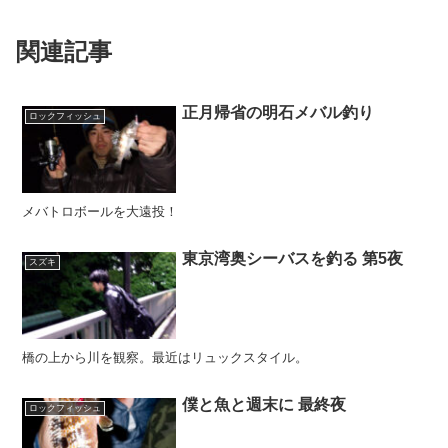
関連記事
正月帰省の明石メバル釣り
ロックフィッシュ
メバトロボールを大遠投！
東京湾奥シーバスを釣る 第5夜
スズキ
橋の上から川を観察。最近はリュックスタイル。
僕と魚と週末に 最終夜
ロックフィッシュ