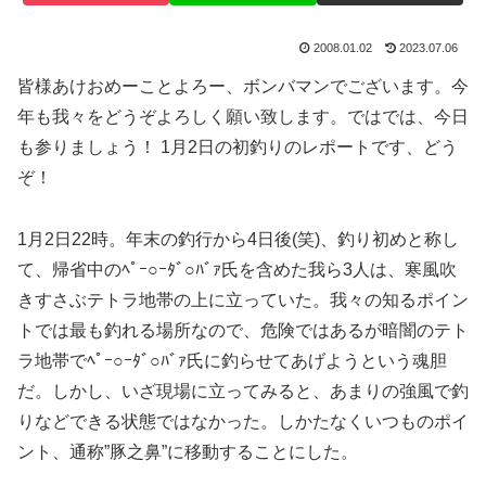
2008.01.02
2023.07.06
皆様あけおめーことよろー、ボンバマンでございます。今
年も我々をどうぞよろしく願い致します。ではでは、今日
も参りましょう！ 1月2日の初釣りのレポートです、どう
ぞ！
1月2日22時。年末の釣行から4日後(笑)、釣り初めと称し
て、帰省中のﾍﾟｰ○ｰﾀﾞ○ﾊﾞｧ氏を含めた我ら3人は、寒風吹
きすさぶテトラ地帯の上に立っていた。我々の知るポイン
トでは最も釣れる場所なので、危険ではあるが暗闇のテト
ラ地帯でﾍﾟｰ○ｰﾀﾞ○ﾊﾞｧ氏に釣らせてあげようという魂胆
だ。しかし、いざ現場に立ってみると、あまりの強風で釣
りなどできる状態ではなかった。しかたなくいつものポイ
ント、通称”豚之鼻”に移動することにした。