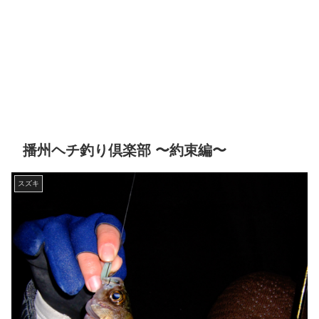
播州ヘチ釣り倶楽部 〜約束編〜
スズキ