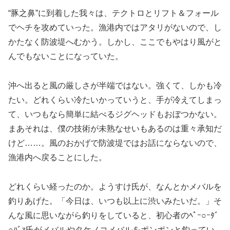
“豚之鼻”に到着した我々は、テクトロとリフト＆フォール
でヘチを攻めていった。漁港内ではアタリがないので、し
かたなく防波堤へむかう。しかし、ここでもやはり風がと
んでもないことになっていた。
沖へ出ると風の厳しさが半端ではない。強くて、しかも冷
たい。どれくらい冷たいかっていうと、手が冷えてしまっ
て、いつもなら簡単に結べるジグヘッドもおぼつかない。
まあそれは、僕の技術が未熟なせいもあるのは重々承知だ
けど……。風のおかげで防波堤ではお話にならないので、
漁港内へ戻ることにした。
どれくらい経ったのか。ようすけ氏が、なんとかメバルを
釣りあげた。「今日は、いつも以上に渋いみたいだ。」そ
んな風に思いながら釣りをしていると、初心者のﾍﾟｰ○ｰﾀﾞ
○ﾊﾞｧ氏がメバルやタケノコメバルをポンポンと釣ってい