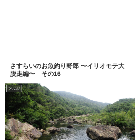
さすらいのお魚釣り野郎 〜イリオモテ大
脱走編〜 その16
つりたび