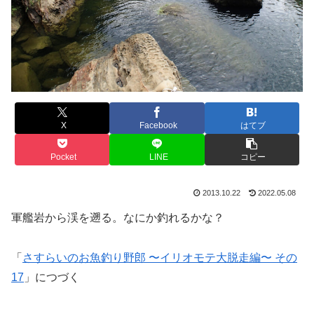
X
Facebook
はてブ
Pocket
LINE
コピー
2013.10.22
2022.05.08
軍艦岩から渓を遡る。なにか釣れるかな？
「
さすらいのお魚釣り野郎 〜イリオモテ大脱走編〜 その
17
」につづく