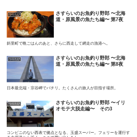
さすらいのお魚釣り野郎 〜北海
つりたび
道・原風景の魚たち編〜 第7夜
斜里町で晩ごはんのあと、さらに西走して網走の漁港へ。
さすらいのお魚釣り野郎 〜北海
つりたび
道・原風景の魚たち編〜 第8夜
日本最北端・宗谷岬でパチリ。たくさんの旅人が目指す場所。
さすらいのお魚釣り野郎 〜イリ
つりたび
オモテ大脱走編〜 その3
コンビニのない西表で拠点となる、玉盛スーパー。フェリーを運行す