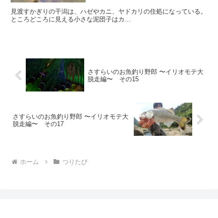
見渡すかぎりの干潟は、ハゼやカニ、ヤドカリの住処になっている。
ところどころに見える小さな泥団子はカ…
さすらいのお魚釣り野郎 〜イリオモテ大
脱走編〜 その15
さすらいのお魚釣り野郎 〜イリオモテ大
脱走編〜 その17
ホーム
つりたび