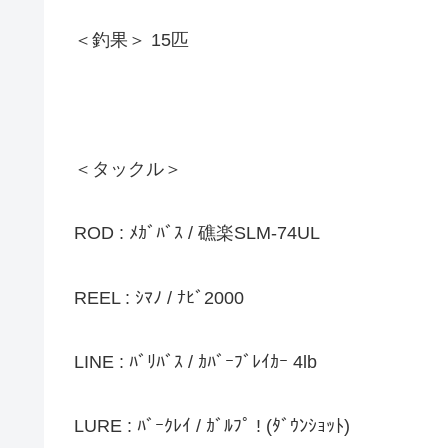
＜釣果＞ 15匹
＜タックル＞
ROD : ﾒｶﾞﾊﾞｽ / 礁楽SLM-74UL
REEL : ｼﾏﾉ / ﾅﾋﾞ2000
LINE : ﾊﾞﾘﾊﾞｽ / ｶﾊﾞｰﾌﾞﾚｲｶｰ 4lb
LURE : ﾊﾞｰｸﾚｲ / ｶﾞﾙﾌﾟ ! (ﾀﾞｳﾝｼｮｯﾄ)