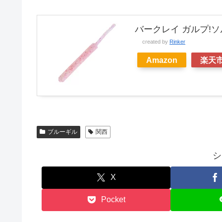
バークレイ ガルプ!
created by
Rinker
Amazon
楽天
ブルーギル
関西
シ
X
Pocket