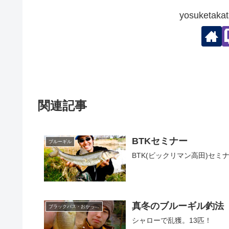
yosuketa
関連記事
BTKセミナー
ブルーギル
BTK(ビックリマン高田)セ
真冬のブルーギル釣法
ブラックバス・おかっぱり
シャローで乱獲。13匹！