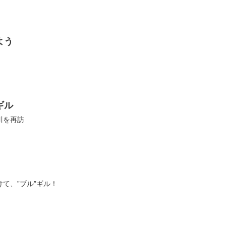
よう
ギル
川を再訪
て、”ブル”ギル！