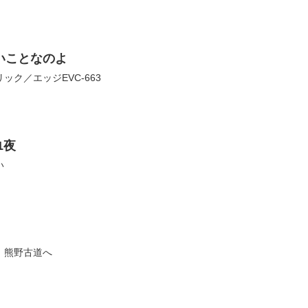
いことなのよ
ク／エッジEVC-663
1夜
い
、熊野古道へ