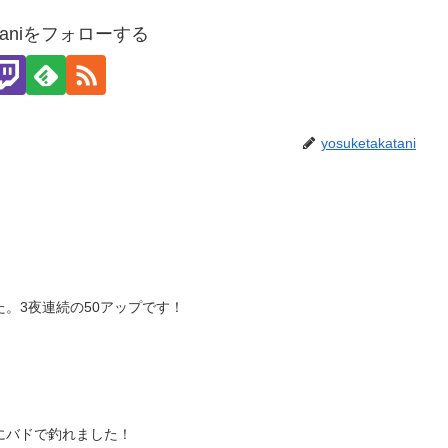
kataniをフォローする
yosuketakatani
。3夜連続の50アップです！
にバドで釣れました！