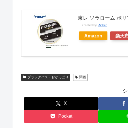
東レ ソラローム ポ
created by
Rinker
Amazon
楽天
ブラックバス・おかっぱり
関西
シ
X
Pocket