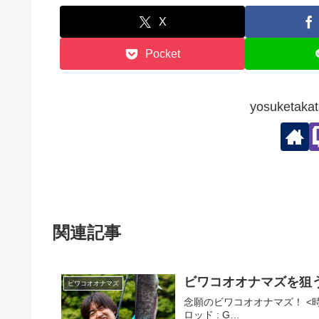
X
Pocket
yosuketa
関連記事
ビワコオオナマズを狙う
ビワコオオナマズ
念願のビワコオオナマズ！ <時間> 
ロッド : G…