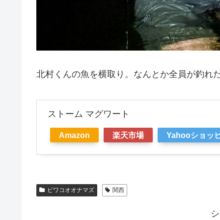
北村くんの魚を横取り。なんとか全員が釣れ
ストーム マグワート
Amazon
楽天市場
Yahooショッ
ビワコオオナマズ
関西
シ